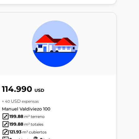
114.990
USD
USD
+ 40
expensas
Manuel Valdiviezo 100
199.88
m² terreno
199.88
m² totales
121.93
m² cubiertos