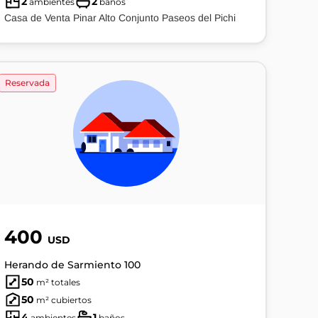
2
2
ambientes
baños
Casa de Venta Pinar Alto Conjunto Paseos del Pichi
Reservada
400
USD
Herando de Sarmiento 100
50
m² totales
50
m² cubiertos
4
1
ambientes
baños