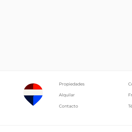
Propiedades
C
Alquilar
F
Contacto
T