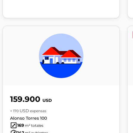
159.900
USD
USD
+ 170
expensas
Alonso Torres 100
169
m² totales
142
m² cubiertos