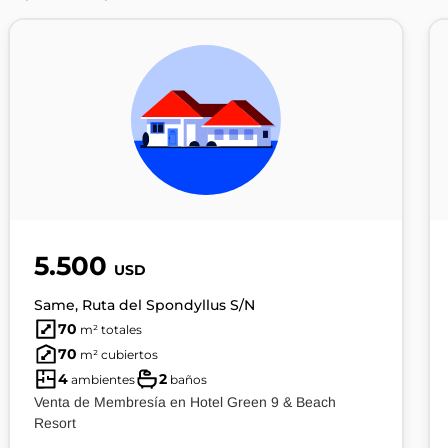
5.500
USD
Same, Ruta del Spondyllus S/N
70
m² totales
70
m² cubiertos
4
2
ambientes
baños
Venta de Membresía en Hotel Green 9 & Beach
Resort