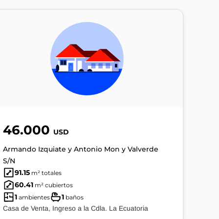
46.000
USD
Armando Izquiate y Antonio Mon y Valverde
S/N
91.15
m² totales
60.41
m² cubiertos
1
1
ambientes
baños
Casa de Venta, Ingreso a la Cdla. La Ecuatoria