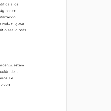
ifica a los
páginas se
tilizando.
o web, mejorar
itio sea lo más
rceros, estará
cción de la
eros. Le
úe con