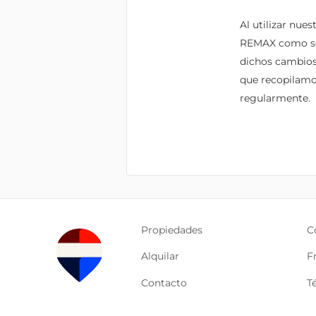
Al utilizar nue
REMAX como se d
dichos cambios 
que recopilamo
regularmente.
Propiedades
C
Alquilar
F
Contacto
T