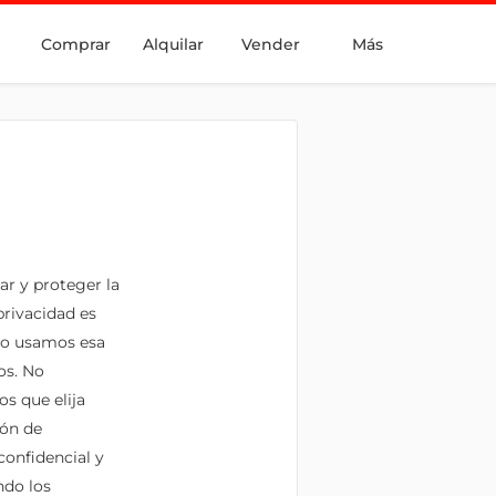
Comprar
Alquilar
Vender
Más
ar y proteger la
privacidad es
mo usamos esa
os. No
s que elija
ión de
onfidencial y
ndo los