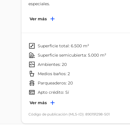
especiales.
Actualmente se ha conservado la parte del bosque p
Ver más
propiedad actualmente está rodeada de bosque sub
de fauna, aves entre las cuales podemos destacar: t
otros.
superficie total: 6.500 m²
La hostería cuenta con:
superficie semicubierta: 5.000 m²
ambientes: 20
Cabañas y habitaciones con capacidad para 60 pe
Restaurante
Medios baños: 2
Cancha polideportiva
parqueaderos: 20
Salón de juegos
Apto crédito: Sí
Salón de eventos
Área de video
Ambientes
Ver más
Juegos infantiles
Dormitorio
Código de publicación (MLS-ID): 890191298-501
Panadería
Piscina temperada de adultos
Cocina
Piscina temperada de niños