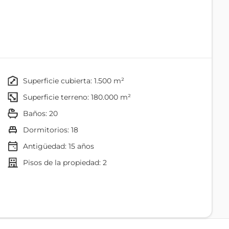
rimario y se ha reforestado todas las áreas. Por ello la
tropical. En su interior tenemos diferentes especias
ucanes, colibríes, loros, pájaros carpinteros, entre
superficie cubierta: 1.500 m²
superficie terreno: 180.000 m²
baños: 20
rsonas
dormitorios: 18
Antigüedad:
15
años
pisos de la propiedad: 2
Comedor
Baño