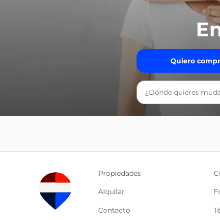
En
Quiero compr
Propiedades
C
Alquilar
F
Contacto
T