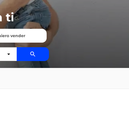
 ti
iero vender