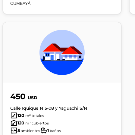
CUMBAYÁ
450
USD
Calle Iquique N15-08 y Yaguachi S/N
120
m² totales
120
m² cubiertos
5
1
ambientes
baños