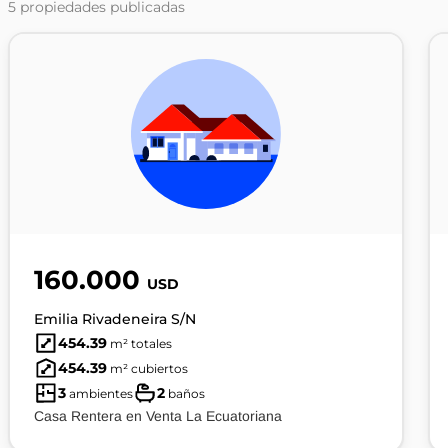
5
propiedades publicadas
160.000
USD
Emilia Rivadeneira S/N
454.39
m² totales
454.39
m² cubiertos
3
2
ambientes
baños
Casa Rentera en Venta La Ecuatoriana