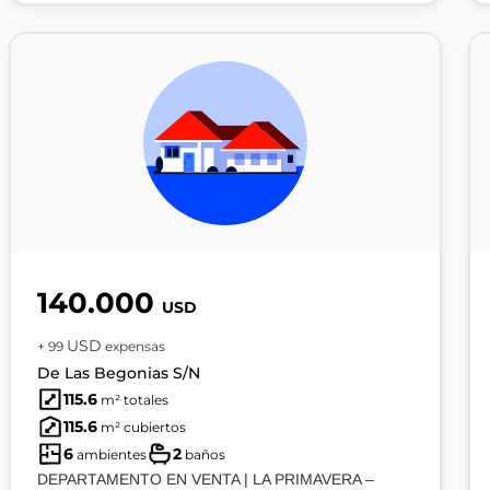
140.000
USD
USD
+ 99
expensas
De Las Begonias S/N
115.6
m² totales
115.6
m² cubiertos
6
2
ambientes
baños
DEPARTAMENTO EN VENTA | LA PRIMAVERA –