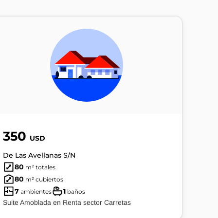
350
USD
De Las Avellanas S/N
80
m² totales
80
m² cubiertos
7
1
ambientes
baños
Suite Amoblada en Renta sector Carretas