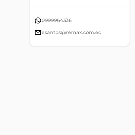
0999964336
esantos@remax.com.ec