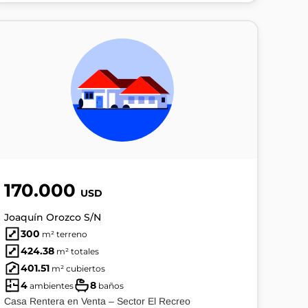
170.000
USD
Joaquín Orozco S/N
300
m² terreno
424.38
m² totales
401.51
m² cubiertos
4
8
ambientes
baños
Casa Rentera en Venta – Sector El Recreo