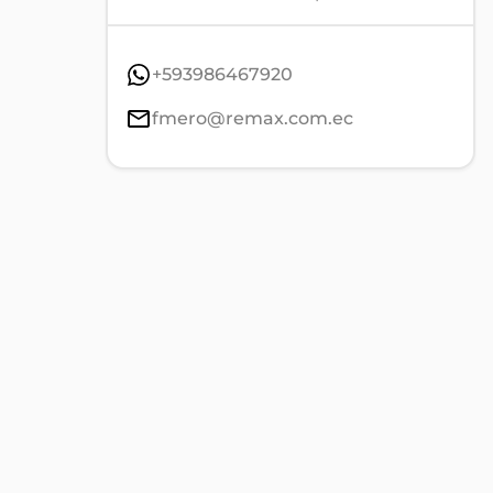
+593986467920
fmero@remax.com.ec