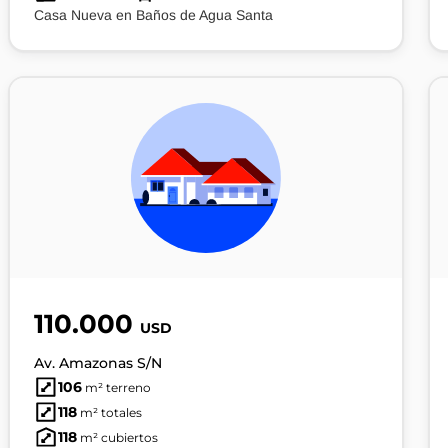
Casa Nueva en Baños de Agua Santa
110.000
USD
Av. Amazonas S/N
106
m² terreno
118
m² totales
118
m² cubiertos