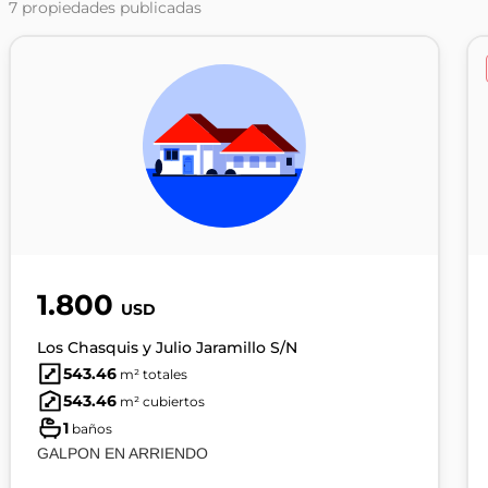
7
propiedades publicadas
1.800
USD
Los Chasquis y Julio Jaramillo S/N
543.46
m² totales
543.46
m² cubiertos
1
baños
GALPON EN ARRIENDO