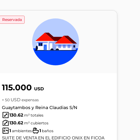
Reservada
115.000
USD
USD
+ 50
expensas
Guaytambos y Reina Claudias S/N
130.62
m² totales
130.62
m² cubiertos
1
1
ambientes
baños
SUITE DE VENTA EN EL EDIFICIO ONIX EN FICOA