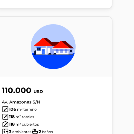
110.000
USD
Av. Amazonas S/N
106
m² terreno
118
m² totales
118
m² cubiertos
3
2
ambientes
baños