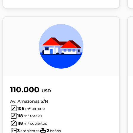
110.000
USD
Av. Amazonas S/N
106
m² terreno
118
m² totales
118
m² cubiertos
3
2
ambientes
baños