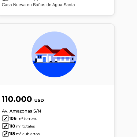
Casa Nueva en Baños de Agua Santa
110.000
USD
Av. Amazonas S/N
106
m² terreno
118
m² totales
118
m² cubiertos