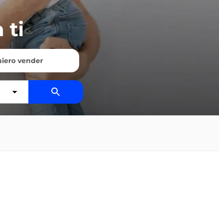
 ti
iero vender