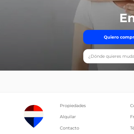
En
Quiero compr
Propiedades
C
Alquilar
F
Contacto
T