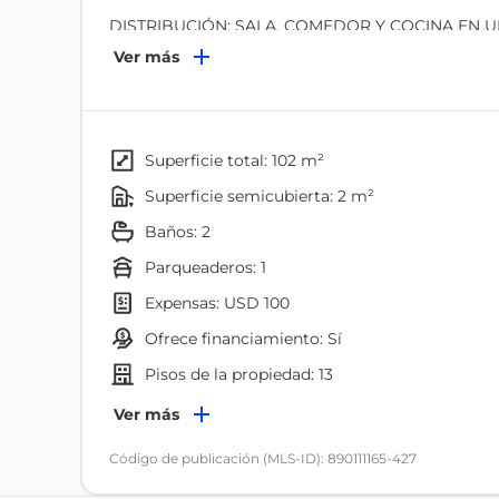
DISTRIBUCIÓN: SALA, COMEDOR Y COCINA EN 
ÁREA DE LAVANDERÍA.
Ver más
EXTERIORES: PARQUEO, BODEGA, ÁREA SOCIAL ,
superficie total: 102 m²
superficie semicubierta: 2 m²
baños: 2
parqueaderos: 1
expensas: USD 100
ofrece financiamiento: Sí
pisos de la propiedad: 13
Ambientes
Ver más
Dormitorio
Código de publicación (MLS-ID): 890111165-427
Piscina