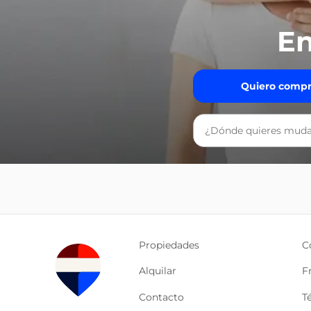
En
Quiero compr
Propiedades
C
Alquilar
F
Contacto
T