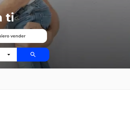
 ti
iero vender