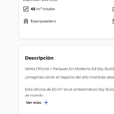
65
m² totales
1
parqueadero
Descripción
Venta Oficina + Parqueo En Moderno Ed Sky Buil
¿Imaginas cerrar el negocio del año mientras obs
Esta oficina de 60 m² en el emblemático Sky Build
de mando.
Ver más
Con un diseño que abraza el minimalismo y una vist
la mañana se siente como el inicio de un viaje al é