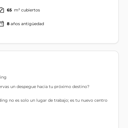
65
m² cubiertos
8
años antigüedad
ding
ervas un despegue hacia tu próximo destino?
ing no es solo un lugar de trabajo; es tu nuevo centro
a privilegiada a la pista del aeropuerto, cada café de
xito.