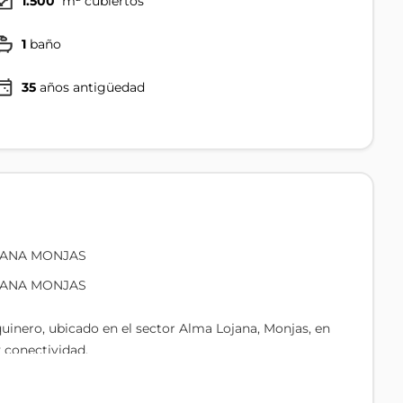
1.500
m² cubiertos
1
baño
35
años antigüedad
JANA MONJAS
JANA MONJAS
uinero, ubicado en el sector Alma Lojana, Monjas, en
 conectividad.