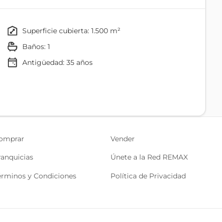
armado
superficie cubierta: 1.500 m²
baños: 1
Antigüedad:
35
años
omprar
Vender
ranquicias
Únete a la Red REMAX
érminos y Condiciones
Política de Privacidad
as