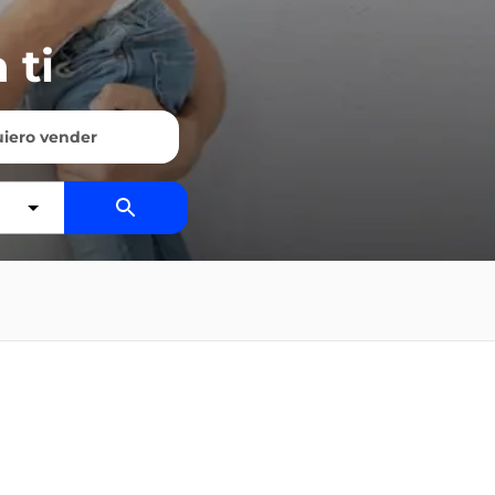
 ti
iero vender