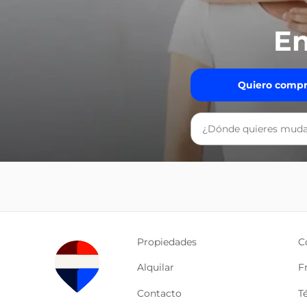
En
Quiero compr
Propiedades
C
Alquilar
F
Contacto
T