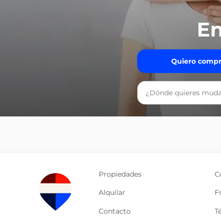
En
Quiero compr
Propiedades
C
Alquilar
F
Contacto
T