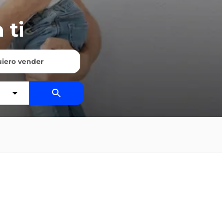
 ti
iero vender