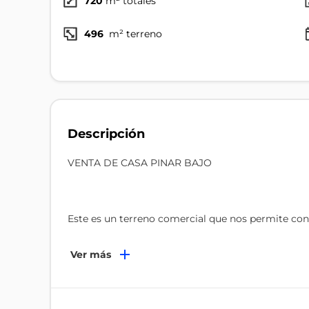
720
m² totales
496
m² terreno
Descripción
VENTA DE CASA PINAR BAJO
Este es un terreno comercial que nos permite const
cos50%
Ver más
cos total 200%
edificabilidad maxima 8 pisos
frente 20 mts