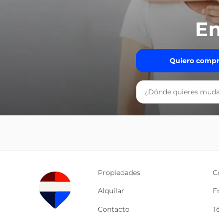
En
Quiero compr
Propiedades
C
Alquilar
F
Contacto
T