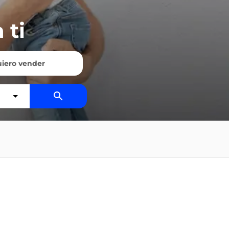
 ti
iero vender