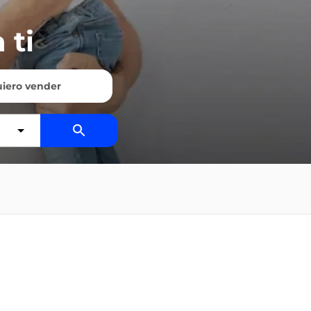
 ti
iero vender