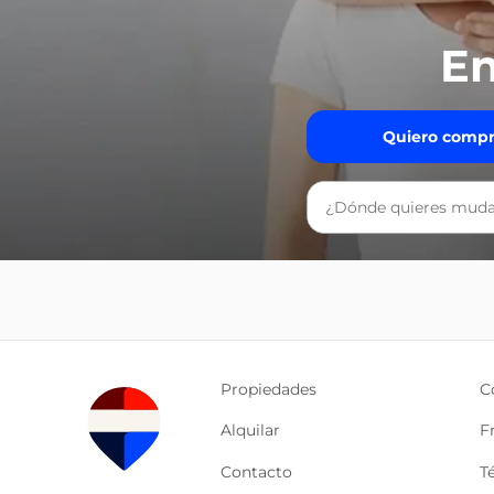
En
Quiero compr
Propiedades
C
Alquilar
F
Contacto
T