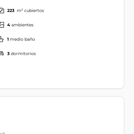
223
m² cubiertos
4
ambientes
1
medio baño
3
dormitorios
ayá