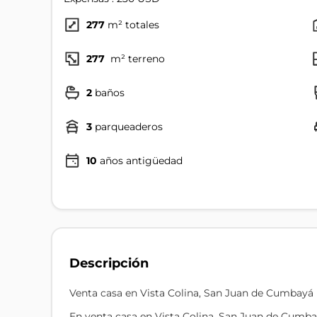
277
m² totales
277
m² terreno
2
baños
3
parqueaderos
10
años antigüedad
Descripción
Venta casa en Vista Colina, San Juan de Cumbayá
En venta casa en Vista Colina, San Juan de Cumb