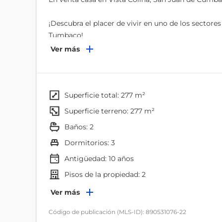
¡Descubra el placer de vivir en uno de los sectore
Tumbaco!
Ver más
Ubicada en el conjunto "Vista Colina", en San Ju
arquitectónico moderno, confort y una vista pano
La propiedad ofrece una excelente oportunidad d
superficie total: 277 m²
posterior". El propietario actual está dispuesto 
superficie terreno: 277 m²
plazo bajo un contrato de arrendamiento formal. 
baños: 2
inmediato (ROI) desde el primer día del cierre, con
vacancia.
dormitorios: 3
Antigüedad:
10
años
Con 277 m² de terreno total y 223 m² de una impec
pisos de la propiedad: 2
familias que priorizan la amplitud, la luz natural y
Ambientes
Ver más
Características Principales:
Dormitorio
Código de publicación (MLS-ID): 890531076-22