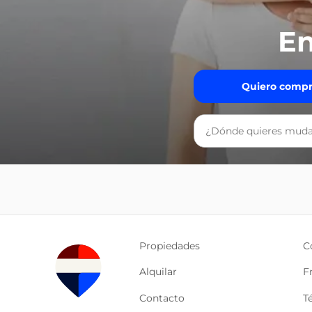
En
Quiero compr
Propiedades
C
Alquilar
F
Contacto
T