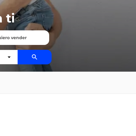
 ti
iero vender