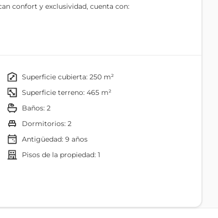
an confort y exclusividad, cuenta con:
r con familia y amigos.
nas.
óset.
cial
superficie cubierta: 250 m²
 incluyendo área para servicio doméstico.
superficie terreno: 465 m²
tu seguridad.
baños: 2
ntorno de paz, naturaleza y elegancia.
dormitorios: 2
Antigüedad:
9
años
isita: 0999480290 (WhatsApp disponible).*”
pisos de la propiedad: 1
Vestidor
Terraza