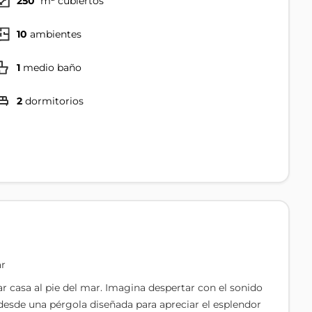
250
m² cubiertos
10
ambientes
1
medio baño
2
dormitorios
ar
ar casa al pie del mar. Imagina despertar con el sonido
s desde una pérgola diseñada para apreciar el esplendor