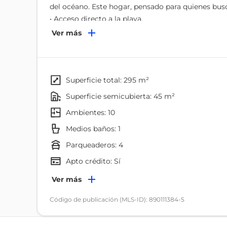
del océano. Este hogar, pensado para quienes busc
• Acceso directo a la playa.
• Amplia terraza y área de barbacoa para comparti
Ver más
• Cocina full equipada y comedor para ocho perso
• Dormitorio máster con baño privado y walk-in cl
. Segundo dormitorio con baño completo y clóset
Aires acondicionados en las habitaciones y área so
superficie total: 295 m²
• Espacios cómodos para cada miembro del hogar,
superficie semicubierta: 45 m²
• Cuatro parqueos cerrados y cerco eléctrico para 
ambientes: 10
Vive el estilo de vida que siempre soñaste en un e
Medios baños: 1
parqueaderos: 4
Contáctame para más información o agenda una v
Apto crédito: Sí
Ambientes
Ver más
Dormitorio
Código de publicación (MLS-ID): 890111384-5
Baño