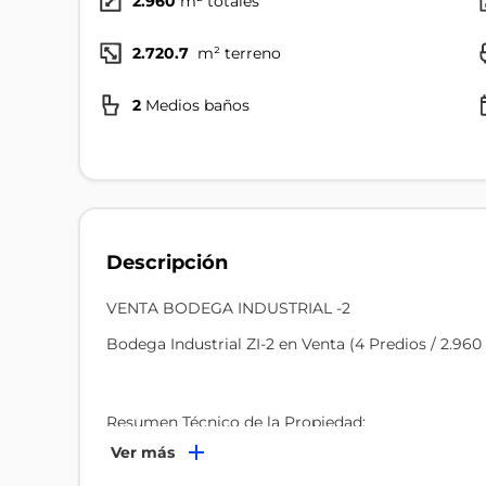
2.960
m² totales
2.720.7
m² terreno
2
Medios baños
Descripción
VENTA BODEGA INDUSTRIAL -2
Bodega Industrial ZI-2 en Venta (4 Predios / 2.96
Resumen Técnico de la Propiedad:
Terreno: 2.720 m² | Construcción: 2.960,70 m²
Ver más