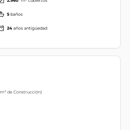
2.960
m² cubiertos
5
baños
24
años antigüedad
0 m² de Construcción)