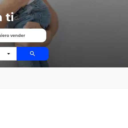
 ti
iero vender