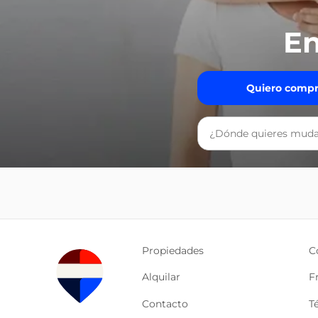
En
Quiero compr
Propiedades
C
Alquilar
F
Contacto
T