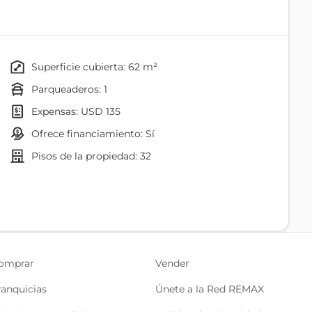
te público y una amplia disponibilidad de
superficie cubierta: 62 m²
parqueaderos: 1
sa vista
expensas: USD 135
s
ofrece financiamiento: Sí
pisos de la propiedad: 32
Sala De Reuniones
otro parqueadero)
Cocina/comedor
omprar
Vender
 construido en 1995, conocido por su seguridad,
Recepción
ranquicias
Únete a la Red REMAX