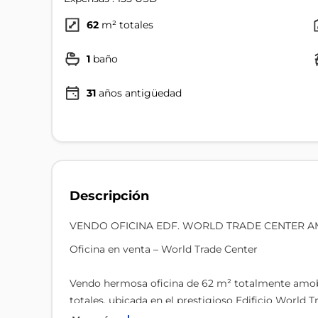
62
m² totales
1
baño
31
años antigüedad
Descripción
VENDO OFICINA EDF. WORLD TRADE CENTER 
Oficina en venta – World Trade Center
Vendo hermosa oficina de 62 m² totalmente amo
totales, ubicada en el prestigioso Edificio World
privilegiada, situada en la Av. 12 de Octubre y Lui