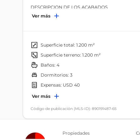
DESCRIPCION DE LOS ACABADOS
Ver más
DEPARTAMENTO CON UNA ALTURA DE PISO A T
PUERTA DE INGRESO 7 METROS DE ALTURA
PISO DE PORCELANATO
VENTANERIA CON CORTINAS AUTOMATICAS DO
superficie total: 1.200 m²
MESON DE MARMOL TRANSPARENTE EN EL BAñ
superficie terreno: 1.200 m²
PORCELANATO PISO TECHO EN TODAS LAS ARE
baños: 4
LUCES SISTEMA LED
dormitorios: 3
LA CASA CONSTA DE
expensas: USD 40
Ambientes
Ver más
SALON PRINCIPAL CON SALA Y COMEDOR ,EN M
ESCULTURA, EL AREA TIENE CHIMENEA CON E
Dormitorio
Código de publicación (MLS-ID): 890191487-65
FUNCIONAMIENTO
Baño
UN COMEDOR AMPLIO CON ACCESO DIRECTO A L
Terraza
Propiedades
C
ADEMAS QUE TIENE TODAS SUS INSTALACIONE
Piscina