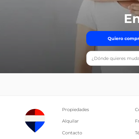
En
Quiero compr
Propiedades
C
Alquilar
F
Contacto
T