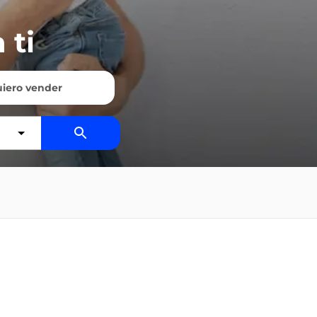
 ti
iero vender