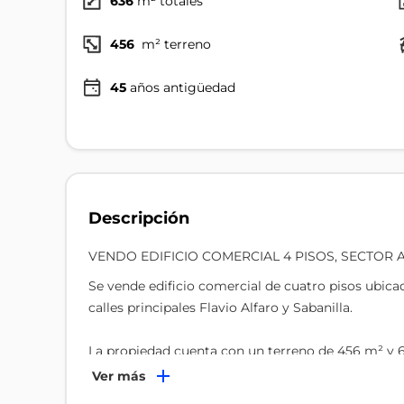
636
m² totales
456
m² terreno
45
años antigüedad
Descripción
VENDO EDIFICIO COMERCIAL 4 PISOS, SECTOR
Se vende edificio comercial de cuatro pisos ubica
calles principales Flavio Alfaro y Sabanilla.
La propiedad cuenta con un terreno de 456 m² y 
17 ambientes amplios y funcionales; lo que lo conv
Ver más
centros médicos, instituciones educativas, empres