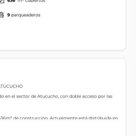
636
m² cubiertos
9
parqueaderos
 ATUCUCHO
do en el sector de Atucucho, con doble acceso por las
636m² de construcción. Actualmente está distribuida en
ierte en una excelente alternativa para fundaciones,
as, oficinas administrativas, academias, centros de