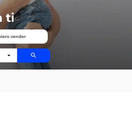
 ti
iero vender