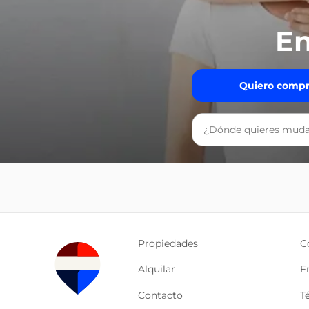
En
Quiero compr
Propiedades
C
Alquilar
F
Contacto
T