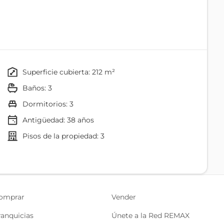
superficie cubierta: 212 m²
baños: 3
dormitorios: 3
Antigüedad:
38
años
pisos de la propiedad: 3
ION BELLAVISTA ALTA , $35 DE CONDOMINIO ,
PARQUE METROPOLITANO, UPC.
SE PUEDEN PARQUEAR EN LA CALLE
omprar
Vender
ranquicias
Únete a la Red REMAX