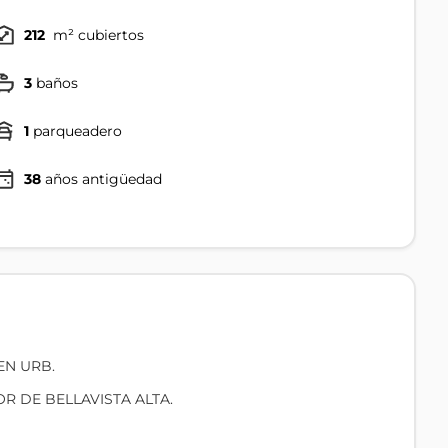
212
m² cubiertos
3
baños
1
parqueadero
38
años antigüedad
EN URB.
R DE BELLAVISTA ALTA.