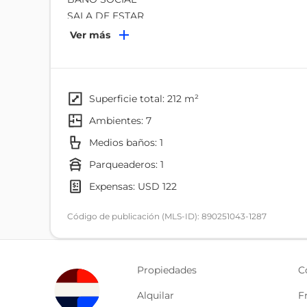
SALA DE ESTAR
ESTUDIO
Ver más
SALA
COMEDOR
RECIBIDOR
COCINA AMPLIA
superficie total: 212 m²
BAÑO Y CUARTO DE SERVICIO
ambientes: 7
AREA DE LAVANDERIA
Medios baños: 1
1 PARQUEO
PATIO CON BBQ
parqueaderos: 1
expensas: USD 122
EL DEPARTAMENTO ESTA UBICADO EN URBANIZAC
GUARDIA 24-7, PARQUE , SALIDA DIRECTA AL 
Código de publicación (MLS-ID): 890251043-1287
NO NECESITA OTRO PARQUEADERO LOS AUTOS 
TRANQUILAMENTE.
Propiedades
C
Alquilar
F