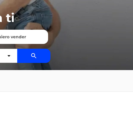
 ti
iero vender