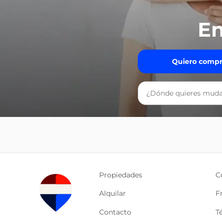
En
Quiero compr
Propiedades
C
Alquilar
F
Contacto
T