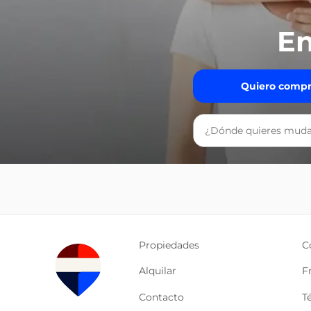
En
Quiero compr
Propiedades
C
Alquilar
F
Contacto
T