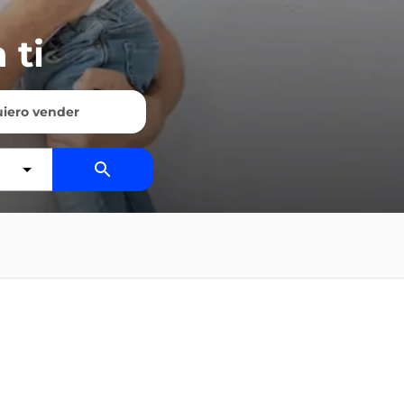
 ti
iero vender