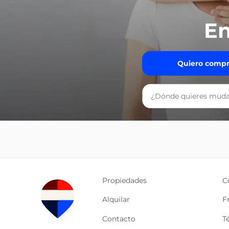
En
Quiero compr
Propiedades
C
Alquilar
F
Contacto
T