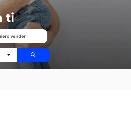
 ti
iero vender