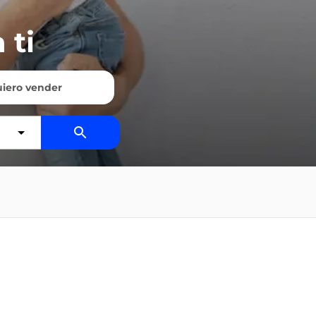
 ti
iero vender