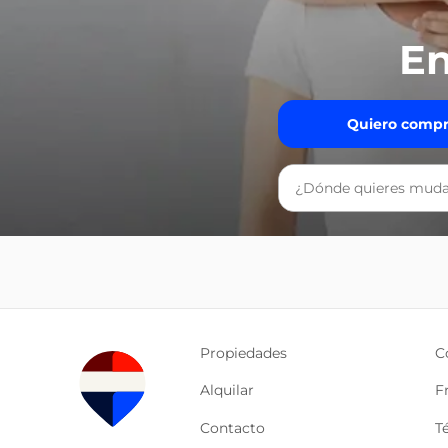
En
Quiero compr
Propiedades
C
Alquilar
F
Contacto
T