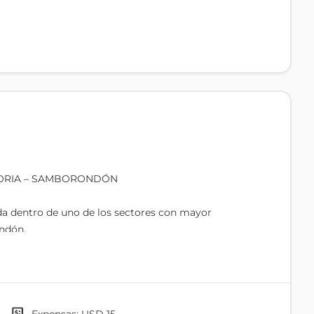
LORIA – SAMBORONDÓN
da dentro de uno de los sectores con mayor
ndón.
nstruir una residencia moderna en una zona de alta