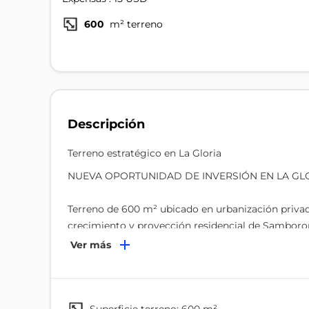
600
m² terreno
Descripción
Terreno estratégico en La Gloria
NUEVA OPORTUNIDAD DE INVERSIÓN EN LA G
Terreno de 600 m² ubicado en urbanización priva
crecimiento y proyección residencial de Samboro
Ver más
Hoy representa una excelente oportunidad para co
valorización y desarrollo sostenido.
Terreno plano y regular