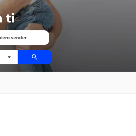
 ti
iero vender