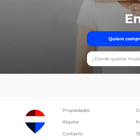
En
Quiero compr
Propiedades
C
Alquilar
F
Contacto
T