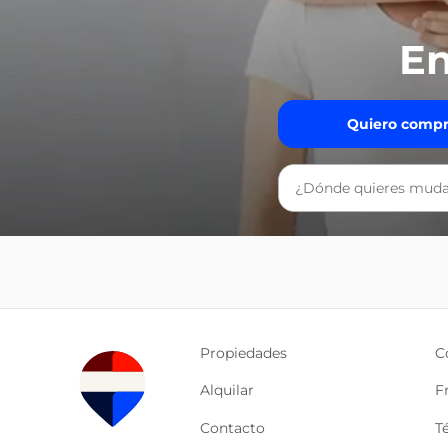
En
Quiero compr
Propiedades
C
Alquilar
F
Contacto
T