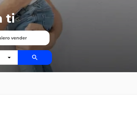
 ti
iero vender