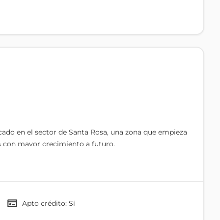
icado en el sector de Santa Rosa, una zona que empieza
s con mayor crecimiento a futuro.
o te brinda comodidad en el presente, sino también una
entorno, rodeado de amplios espacios y naturaleza,
tad que cada vez es más valorado.
Apto crédito: Sí
 convierte en una excelente opción tanto para proyectos