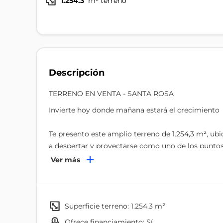
1.254.3
m² terreno
Descripción
TERRENO EN VENTA - SANTA ROSA
Invierte hoy donde mañana estará el crecimiento
Te presento este amplio terreno de 1.254,3 m², ub
a despertar y proyectarse como uno de los punto
Ver más
Con acceso por vía asfaltada, este terreno no sol
base sólida para cualquier tipo de desarrollo. Su 
ofrece tranquilidad, privacidad y ese aire de liber
superficie terreno: 1.254.3 m²
Además, su cercanía a instituciones educativas lo
ofrece financiamiento: Sí