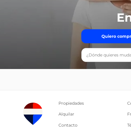
En
Quiero compr
Propiedades
C
Alquilar
F
Contacto
T