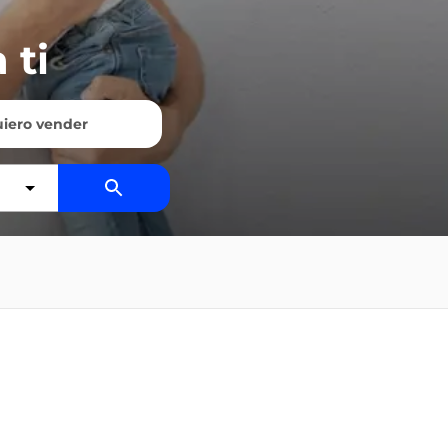
 ti
iero vender