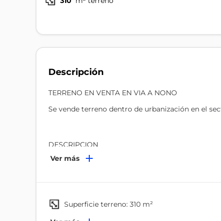
310
m² terreno
Descripción
TERRENO EN VENTA EN VIA A NONO
Se vende terreno dentro de urbanización en el sec
DESCRIPCION
- 310m2
Ver más
- Construcción en obra gris de 90m2 (plataforma 
- Nro. de PISOS 2
- Forma de ocupación AISLADA
- Acceso a servicios
superficie terreno: 310 m²
Ambientes