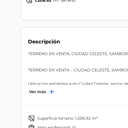
1.206.92
m² terreno
Descripción
TERRENO EN VENTA, CIUDAD CELESTE, SAMB
TERRENO EN VENTA – CIUDAD CELESTE, SAM
Ubicación estratégica en Ciudad Celeste, sector de 
Ver más
Características del terreno:
Área total: 1.206,92 m²
superficie terreno: 1.206.92 m²
Frente a vía pública: 27,49 mts
apto profesional: Sí