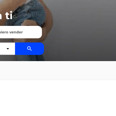
 ti
iero vender