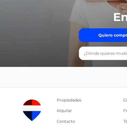
En
Quiero compr
Propiedades
C
Alquilar
F
Contacto
T