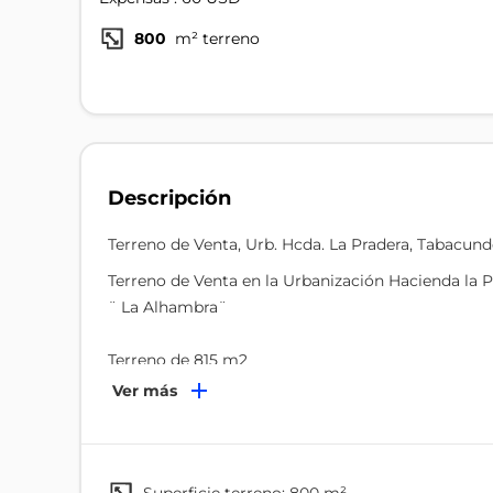
800
m² terreno
Descripción
Terreno de Venta, Urb. Hcda. La Pradera, Tabacun
Terreno de Venta en la Urbanización Hacienda la 
¨ La Alhambra¨
Terreno de 815 m2
Ver más
La Urbanización cuenta con:
Guardianía Permanente
Conserjería
Senderos