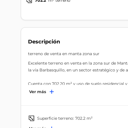
702.2
m² terreno
Descripción
terreno de venta en manta zona sur
Excelente terreno en venta en la zona sur de Manta
la vía Barbasquillo, en un sector estratégico y de a
Cuenta con 702.20 m² y uso de suelo residencial y 
apartamentos, hotel, o proyecto mixto. Se permite
Ver más
oportunidad de obtener una privilegiada vista al 
Ubicado cerca de importantes puntos gastronómi
Velas, Plaza La Quadra, etc. en una zona de const
superficie terreno: 702.2 m²
todos los servicios básicos.
Servicios