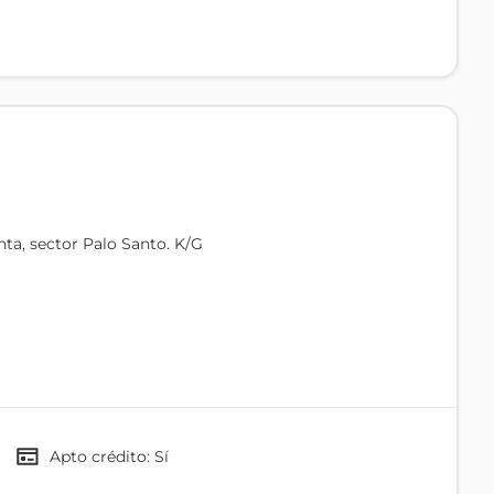
ta, sector Palo Santo. K/G
l Registro Civil, escuelas y colegios, minimarkets,
Apto crédito: Sí