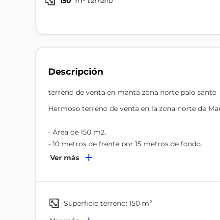
150
m² terreno
Descripción
terreno de venta en manta zona norte palo santo
Hermoso terreno de venta en la zona norte de Man
- Área de 150 m2.
- 10 metros de frente por 15 metros de fondo.
- Superficie plana.
Ver más
- Dispone de agua potable y energía eléctrica.
- Terreno situado en una buena ubicación, cerca de
consultorios y demás negocios. K/G
superficie terreno: 150 m²
Características