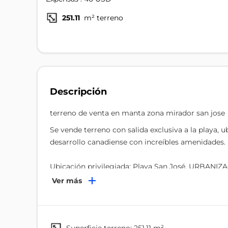
251.11
m² terreno
Descripción
terreno de venta en manta zona mirador san jose
Se vende terreno con salida exclusiva a la playa, 
desarrollo canadiense con increíbles amenidades. 
Ubicación privilegiada: Playa San José, URBANI
la espectacular Ruta del Spondylus.
Ver más
Ideal para construir tu casa de descanso o inversi
Características del terreno:
Área: 251.11 m²