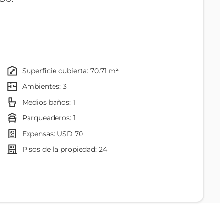
ad y la ubicación, esta propiedad es perfecta para vivir
r demanda.
superficie cubierta: 70.71 m²
ambientes: 3
Medios baños: 1
parqueaderos: 1
expensas: USD 70
pisos de la propiedad: 24
completo:
Comedor
Baño
Balcón