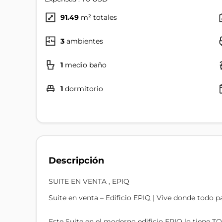
91.49
m² totales
3
ambientes
1
medio baño
1
dormitorio
Descripción
SUITE EN VENTA , EPIQ
Suite en venta – Edificio EPIQ | Vive donde todo p
Este Suite en el moderno edificio EPIQ lo tiene T