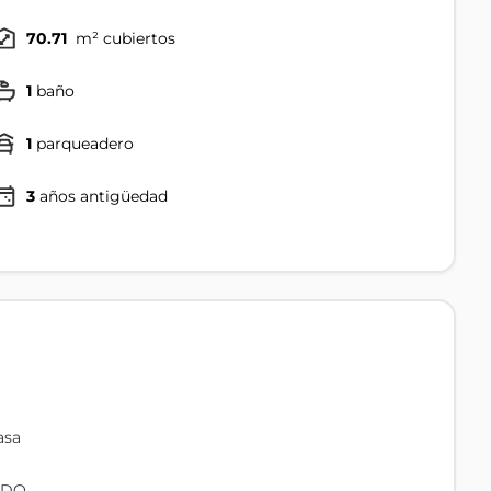
70.71
m² cubiertos
1
baño
1
parqueadero
3
años antigüedad
asa
ODO.