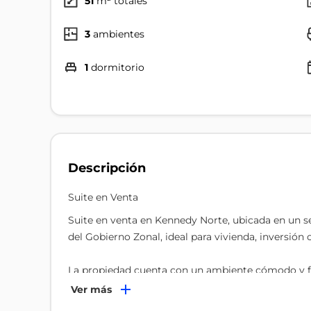
51
m² totales
3
ambientes
1
dormitorio
Descripción
Suite en Venta
Suite en venta en Kennedy Norte, ubicada en un s
del Gobierno Zonal, ideal para vivienda, inversión o
La propiedad cuenta con un ambiente cómodo y fun
práctica. Dispone de sala, comedor, cocina tipo 
Ver más