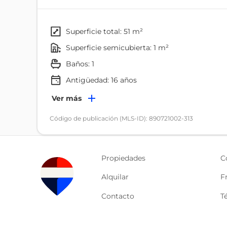
Se encuentra en una zona de alta plusvalía, rodead
entidades financieras y vías principales de fácil ac
superficie total: 51 m²
La suite no incluye parqueo, pero el sector disp
superficie semicubierta: 1 m²
permanente, ademas el sector tiene cerramiento y
baños: 1
Ideal para profesionales, ejecutivos o inversionis
Antigüedad:
16
años
Guayaquil.
Ambientes
Ver más
Excelente ubicación
Dormitorio
Código de publicación (MLS-ID): 890721002-313
Sector residencial y comercial
Cocina
1 dormitorio
1 baño
Propiedades
C
Cocina abierta
Sin parqueo
Alquilar
F
Alta rentabilidad para alquiler
Contacto
T
Para más información o agendar una visita, cont