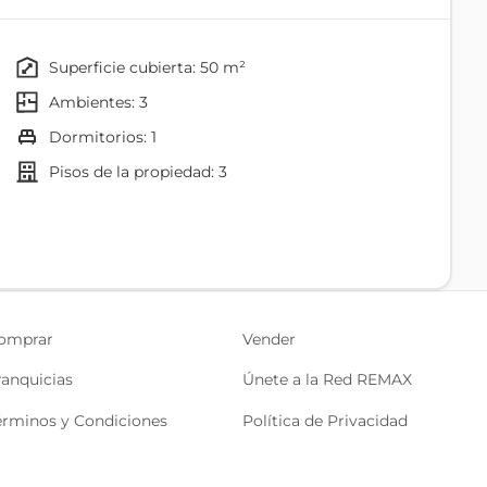
a de restaurantes, clínicas, centros comerciales,
ceso.
superficie cubierta: 50 m²
one de opciones de estacionamiento cercanas y seguridad
ambientes: 3
 seguridad privada.
dormitorios: 1
tas que buscan una propiedad bien ubicada en el norte de
pisos de la propiedad: 3
Baño
omprar
Vender
ranquicias
Únete a la Red REMAX
érminos y Condiciones
Política de Privacidad
áctame.