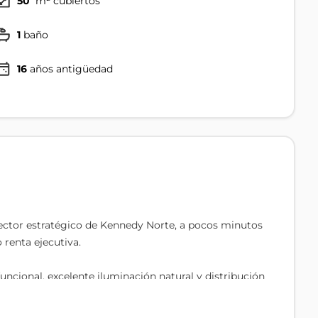
50
m² cubiertos
1
baño
16
años antigüedad
ector estratégico de Kennedy Norte, a pocos minutos
 renta ejecutiva.
cional, excelente iluminación natural y distribución
americana, dormitorio con clóset y baño completo.