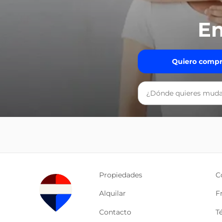
En
Quiero compr
Propiedades
C
Alquilar
F
Contacto
T