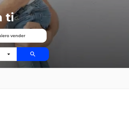
 ti
iero vender