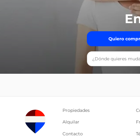
En
Quiero compr
Propiedades
C
Alquilar
F
Contacto
T