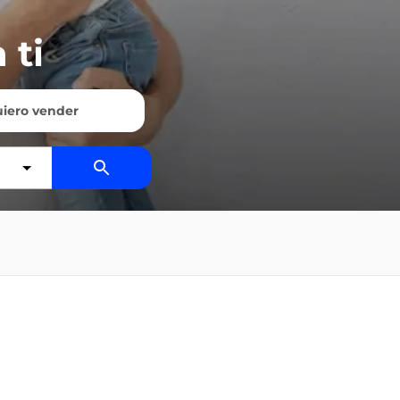
 ti
iero vender