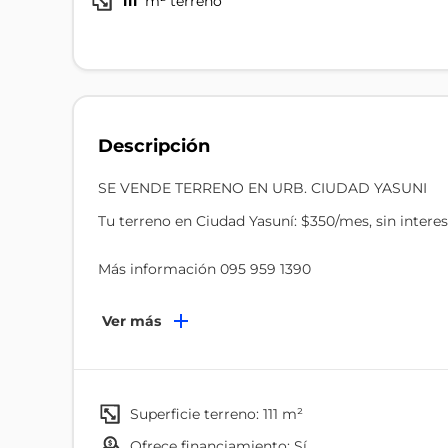
111
m² terreno
Descripción
SE VENDE TERRENO EN URB. CIUDAD YASUNI
Tu terreno en Ciudad Yasuní: $350/mes, sin interese
Más información 095 959 1390
Desde $3.000 de entrada puedes asegurar un lote 
Ver más
todos los servicios básicos y listo para construir —
Más de 200 familias ya eligieron Ciudad Yasuní por
inundaciones y con una plusvalía que crece sola.
superficie terreno: 111 m²
ofrece financiamiento: Sí