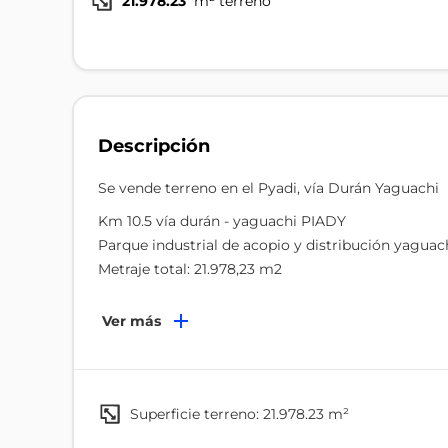
21.978.23
m² terreno
Descripción
Se vende terreno en el Pyadi, vía Durán Yaguachi
Km 10.5 vía durán - yaguachi PIADY
Parque industrial de acopio y distribución yaguach
Metraje total: 21.978,23 m2
Precio total: $3,934.103,17
Ver más
Precio x m2: $179,00
superficie terreno: 21.978.23 m²