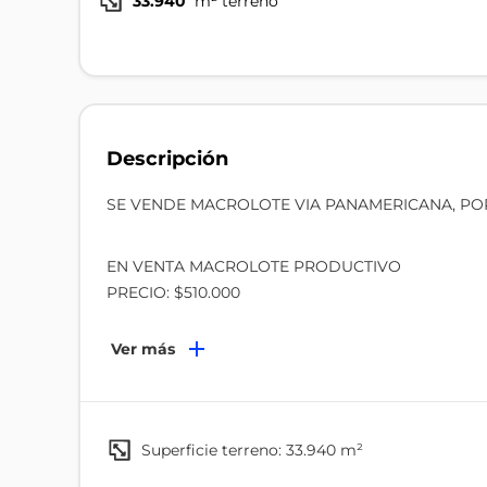
33.940
m² terreno
Descripción
SE VENDE MACROLOTE VIA PANAMERICANA, PO
EN VENTA MACROLOTE PRODUCTIVO
PRECIO: $510.000
Excelente oportunidad de inversión en una zona est
Ver más
inmobiliario.
Ubicación privilegiada:
Con acceso directo a la vía principal Carretera Ma
superficie terreno: 33.940 m²
fácil ingreso.